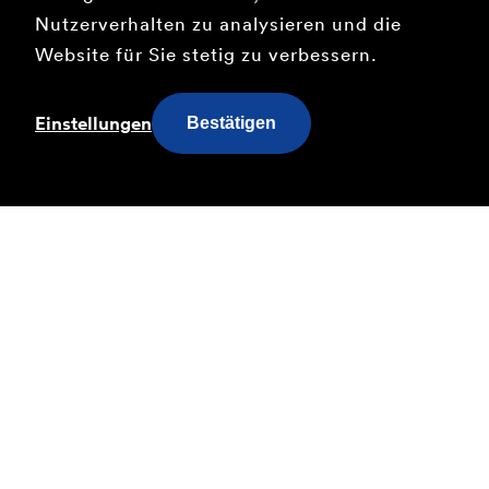
Nutzerverhalten zu analysieren und die
Am Schalter
Website für Sie stetig zu verbessern.
Finden Sie die nächste
Verkaufsstelle
Einstellungen
Bestätigen
Nachtnetz-Fahrpläne
nen
Fahrpläne für die
Live-
onen
Nächte an
Zum
Wochenenden