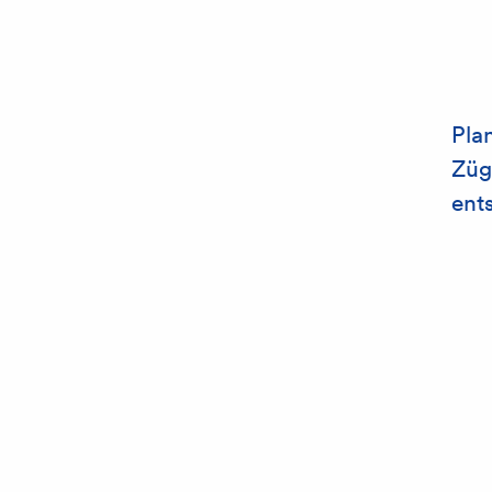
Pla
Züg
ent