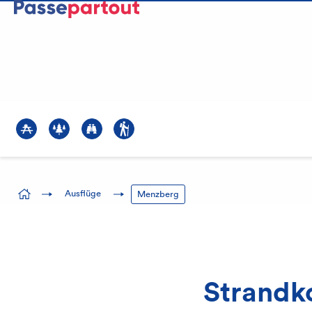
Beratung
041 369 66 56
E-Mail
?>
?>
?>
?>
Ausflüge
Menzberg
Strandk