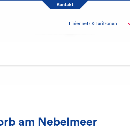
Tarifverbund Passepartout
Kontakt
Kundendienst
Ausflugsziel
Liniennetz & Tarifzonen
Über uns
orb am Nebelmeer