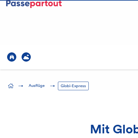
Beratung
041 369 66 56
E-Mail
?>
?>
Ausflüge
Globi-Express
Mit Glo