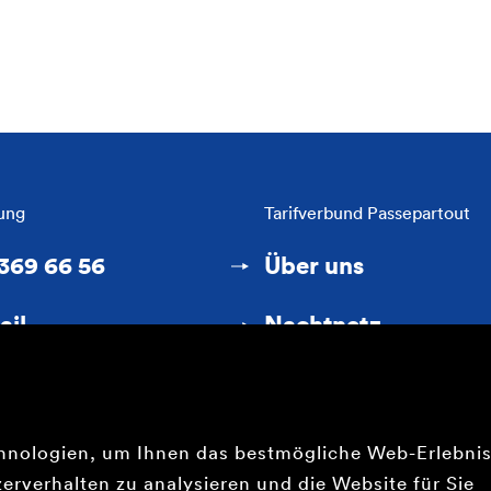
ung
Tarifverbund Passepartout
 369 66 56
Über uns
ail
Nachtnetz
hnologien, um Ihnen das bestmögliche Web-Erlebni
Verbundtarif
Impressum
Datenschutzerklärung
erverhalten zu analysieren und die Website für Sie