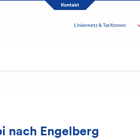
Tarifverbund Passepartout
Kontakt
Kundendienst
Ausflugsziel
Liniennetz & Tarifzonen
Über uns
bi nach Engelberg